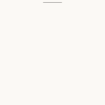
________