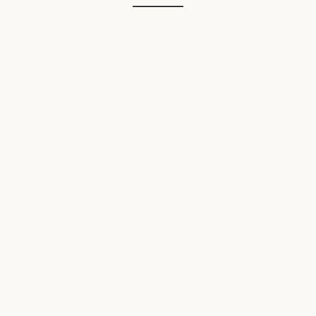
________