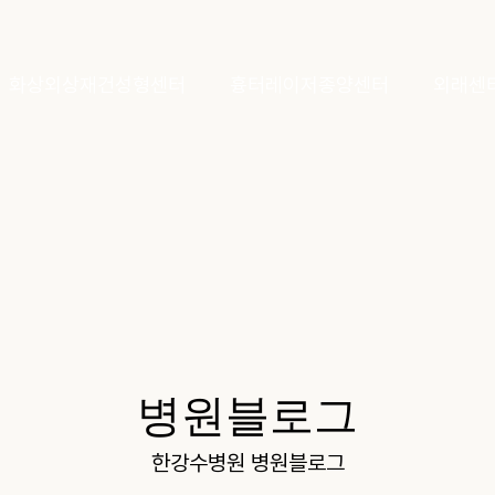
화상외상재건성형센터
흉터레이저종양센터
외래센
병원블로그
한강수병원 병원블로그