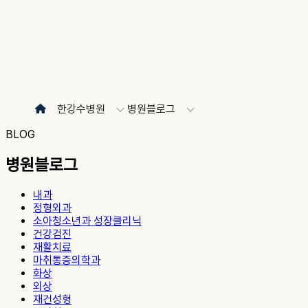
한강수병원
병원블로그
BLOG
병원블로그
내과
정형외과
소아청소년과 성장클리닉
건강검진
재활치료
마취통증의학과
화상
외상
재건성형