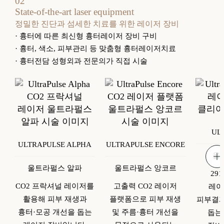
02
State-of-the-art laser equipment
정밀한 진단과 섬세한 치료를 위한 레이저 장비
· 흉터에 따른 최신형 흉터레이저 장비 구비
· 흉터, 색소, 피부관리 등 맞춤형 흉터레이저치료
· 흉터전담 성형외과 전문의가 직접 시술
UL
ULTRAPULSE ALPHA
ULTRAPULSE ENCORE
울
울트라펄스 알파
울트라펄스 앙코르
29
CO2 프락셔널 레이저를
고출력 CO2 레이저
레이
활용해 피부 재생과
플랫폼으로 피부 재생
피부결과
흉터·모공 개선을 돕는
및 주름·흉터 개선을
돕는