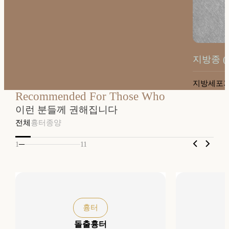
지방종 (L
지방세포가
Recommended For Those Who
이런 분들께 권해집니다
전체
흉터
종양
1
11
흉터
돌출흉터