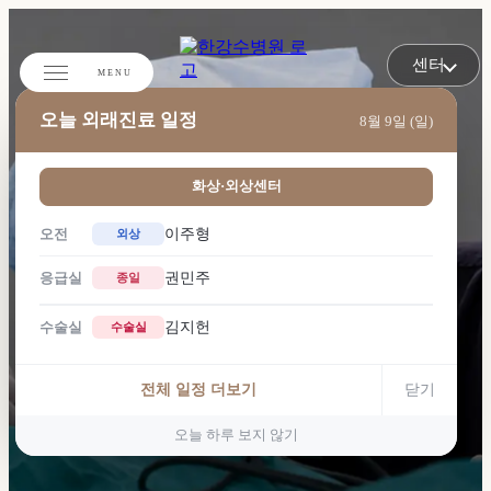
센터
오늘 외래진료 일정
8월 9일 (일)
화상·외상센터
이주형
오전
외상
권민주
응급실
종일
김지헌
수술실
수술실
흉터의 방향,
피부의 긴장도까지 고려한
전체 일정 더보기
닫기
1:1 맞춤형 흉터치료 솔루션
오늘 하루 보지 않기