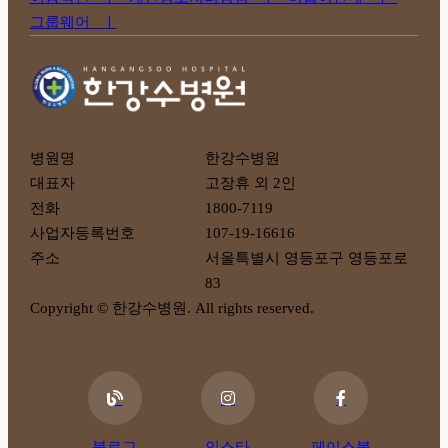
그룹웨어 ㅣ
병원명
한강수병원
대표자
고장휴 외 2인
전화
1800-7119
사업자등록번호
107-19-16616
주소
서울특별시 영등포구 영등포로
83
Copyright © 한강수병원. All rights reserved.
블로그
인스타
페이스북