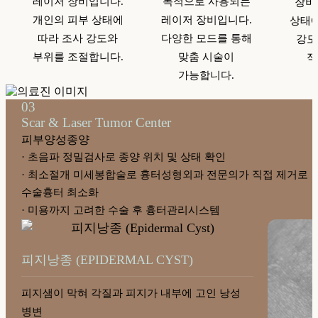
레이저 장비입니다.
목적으로 사용되는
장비
개인의 피부 상태에
레이저 장비입니다.
상태에
따라 조사 강도와
다양한 모드를 통해
강도
부위를 조절합니다.
맞춤 시술이
적
가능합니다.
03
Scar & Laser Tumor Center
피부양성종양
· 초음파 정밀검사로 종양 위치 및 상태 확인
· 최소절개 미세봉합술로 흉터성형외과 전문의가 직접 제거로
수술흉터 최소화
· 미용까지 고려한 수술 후 흉터관리시스템
피지낭종 (EPIDERMAL CYST)
피지샘이 막혀 각질과 피지가 내부에 고인 낭성
병변