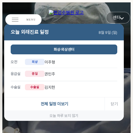
센터
오늘 외래진료 일정
8월 9일 (일)
화상·외상센터
이주형
오전
외상
권민주
응급실
종일
화상은 초기 대응이 결과를
김지헌
수술실
수술실
좌우하는 질환으로
전체 일정 더보기
닫기
초기 1주 치료가 중요합니다
오늘 하루 보지 않기