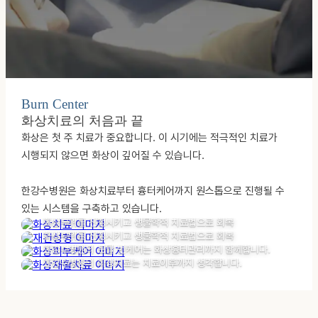
Burn Center
화상치료의 처음과 끝
화상은 첫 주 치료가 중요합니다. 이 시기에는 적극적인
치료가
시행되지 않으면 화상이 깊어질 수 있습니다.
Burn Treatment
Burn Reconstructive Surgery
화상치료
한강수병원은 화상치료부터 흉터케어까지
원스톱으로 진행될 수
Post-Burn Skin Care
급성화상부위 완화
재건성형
Burn Rehabilitation Therapy
있는 시스템을 구축하고 있습니다.
화상 전문의료진 수술
화상피부케어
화상부위를 진정시키고 생물학적 치료법으로 회복
정상 피부기능 회복
화상재활치료
화상부위를 진정시키고 생물학적 치료법으로 회복
관절 운동기능 회복
한강수병원의 토탈 번케어는 화상흉터관리까지 함께합니다.
한강수병원의 화상치료는 치료이후까지 생각합니다.