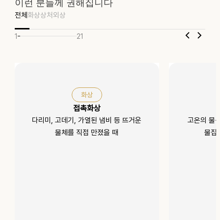
이런 분들께 권해집니다
전체
화상
상처
외상
1
21
화상
접촉화상
다리미, 고데기, 가열된 냄비 등 뜨거운
고온의 물·
물체를 직접 만졌을 때
물집,