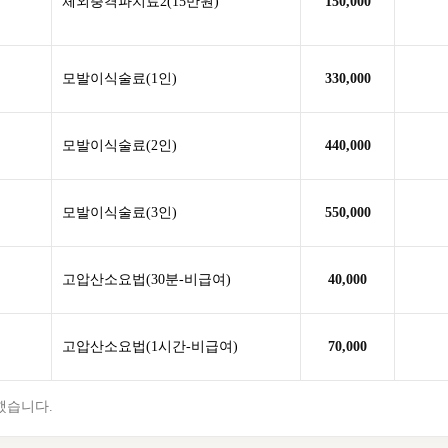
체외충격파치료2(15만원)
150,000
모발이식술료(1인)
330,000
모발이식술료(2인)
440,000
모발이식술료(3인)
550,000
고압산소요법(30분-비급여)
40,000
고압산소요법(1시간-비급여)
70,000
했습니다.