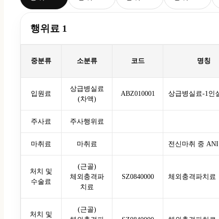
행위료 1
중분류
소분류
코드
명칭
상급병실료
입원료
ABZ010001
상급병실료-1인
(차액)
주사료
주사행위료
마취료
마취료
전신마취 중 AN
(근골)
처치 및
체외충격파
SZ0840000
체외충격파치료
수술료
치료
(근골)
처치 및