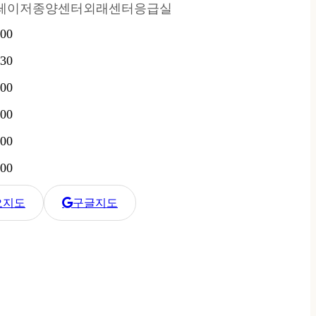
레이저종양센터
외래센터
응급실
:00
:30
:00
:00
:00
:00
오지도
구글지도
병원 카카오 지도
한강수병원 구글 지도