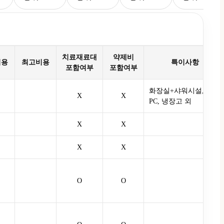
치료재료대
약제비
비용
최고비용
특이사항
포함여부
포함여부
화장실+샤워시설, TV,
X
X
PC, 냉장고 외
X
X
X
X
O
O