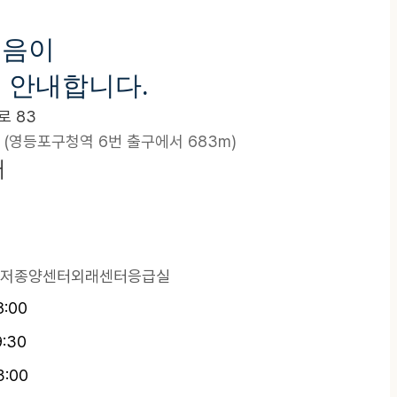
걸음이
 안내합니다.
 83
 (영등포구청역 6번 출구에서 683m)
터
저종양센터
외래센터
응급실
8:00
9:30
3:00