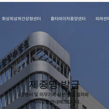
화상외상재건성형센터
흉터레이저종양센터
외래센
제증명 발급
증명서 및 의무기록 사본 발급 절차와
구비서류를 안내해드립니다.