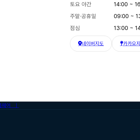
토요 야간
14:00 ~ 1
주말·공휴일
09:00 ~ 1
점심
13:00 ~ 1
네이버지도
카카오
한강수병원 네이버 지도
한강수병원
룹웨어 ㅣ