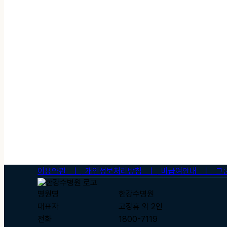
이용약관 ㅣ
개인정보처리방침 ㅣ
비급여안내 ㅣ
그
병원명
한강수병원
대표자
고장휴 외 2인
전화
1800-7119