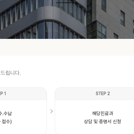
________
해드립니다.
P 1
STEP 2
수.수납
해당진료과
 접수)
상담 및 증명서 신청