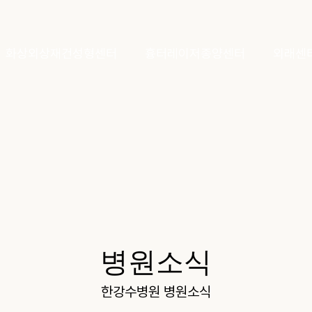
화상외상재건성형센터
흉터레이저종양센터
외래센
병원소식
한강수병원 병원소식