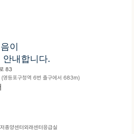
걸음이
 안내합니다.
 83
 (영등포구청역 6번 출구에서 683m)
터
저종양센터
외래센터
응급실