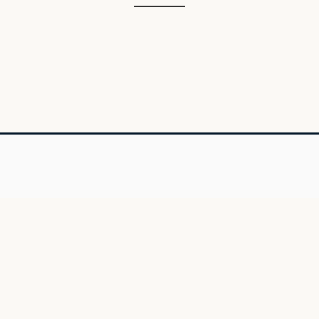
________