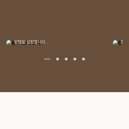
흉터 상태 분석
흉터
깊이 · 형태 · 색상
재생 
흉터의 깊이와 형태, 색상, 구축 여부 등을
흉터
종합적으로 확인하여 환자의 상태에 맞는 치료
레이
방향을 설정합니다.
조직