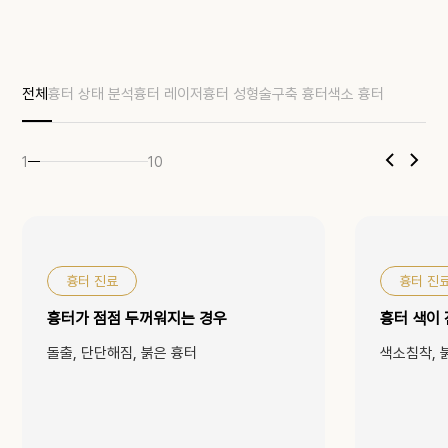
전체
흉터 상태 분석
흉터 레이저
흉터 성형술
구축 흉터
색소 흉터
1
10
흉터 진료
흉터 진
흉터가 점점 두꺼워지는 경우
흉터 색이 
돌출, 단단해짐, 붉은 흉터
색소침착, 