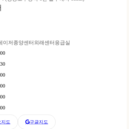
터
레이저종양센터
외래센터
응급실
:00
:30
:00
:00
:00
:00
오지도
구글지도
병원 카카오 지도
한강수병원 구글 지도