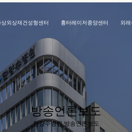
화상외상재건성형센터
흉터레이저종양센터
외래
방송언론보도
한강수병원 방송언론보도