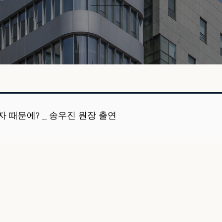
________
자 때문에? _ 송우진 원장 출연